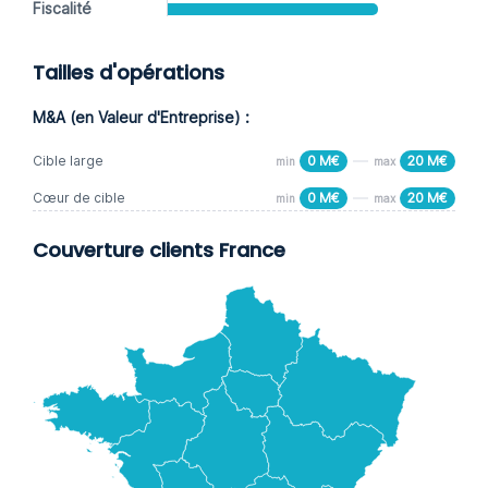
Fiscalité
Tailles d'opérations
M&A (en Valeur d'Entreprise) :
Cible large
0 M€
20 M€
min
max
Cœur de cible
0 M€
20 M€
min
max
Couverture clients France