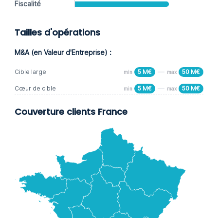
Fiscalité
Tailles d'opérations
M&A (en Valeur d'Entreprise) :
Cible large
5 M€
50 M€
min
max
Cœur de cible
5 M€
50 M€
min
max
Couverture clients France